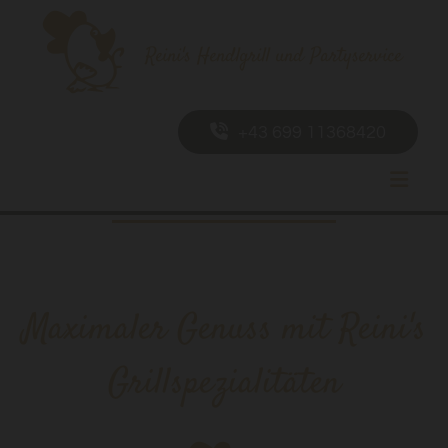
Reini's Hendlgrill und Partyservice
+43 699 11368420
Maximaler Genuss mit Reini's
Grillspezialitäten