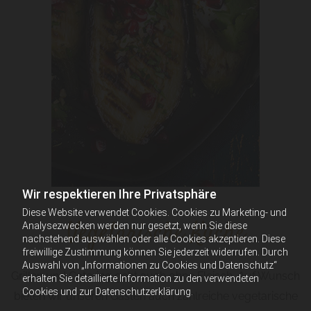
Wir respektieren Ihre Privatsphäre
Diese Website verwendet Cookies. Cookies zu Marketing- und
Vegetarische Küche
Analysezwecken werden nur gesetzt, wenn Sie diese
nachstehend auswählen oder alle Cookies akzeptieren. Diese
freiwillige Zustimmung können Sie jederzeit widerrufen. Durch
Auswahl von „Informationen zu Cookies und Datenschutz“
Grillen und Catering geht auch ohne Fleisch. Auf Wunsch
erhalten Sie detaillierte Information zu den verwendeten
Cookies und zur Datenschutzerklärung.
bieten wir unseren Gästen auch zahlreiche vegetarische