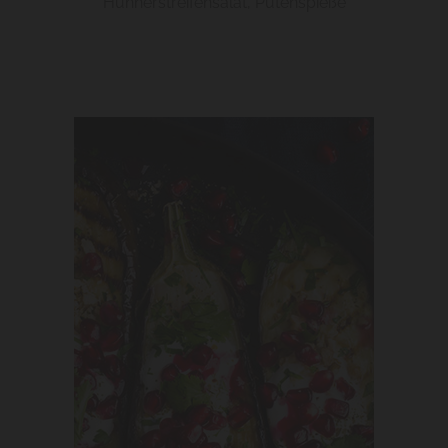
Hühnerstreifensalat, Putenspieße