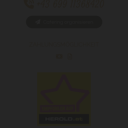
+43 699 11368420

Catering organisieren
ZAHLUNGSMÖGLICHKEIT

